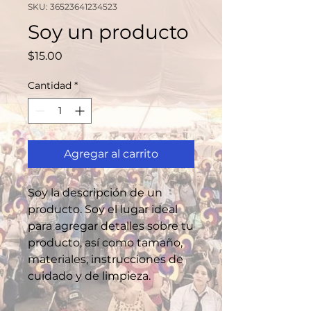
SKU: 36523641234523
Soy un producto
Precio
$15.00
Cantidad
*
Agregar al carrito
Soy la descripción de un 
producto. Soy el lugar ideal 
para agregar detalles sobre tu 
producto, así como tamaño, 
materiales, instrucciones de 
cuidado y de limpieza.